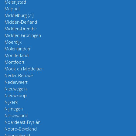
Meierijstad
Meppel
Middelburg (Z.)
Midden-Delfland
Midden-Drenthe
Midden-Groningen
Moerdijk
Molenlanden
Montferland
Montfoort
Mook en Middelaar
Neder-Betuwe
Nederweert
Nieuwegein
Nieuwkoop
Nijkerk
Nijmegen
Nissewaard
Noardeast-Fryslân
Noord-Beveland
Noordenveld