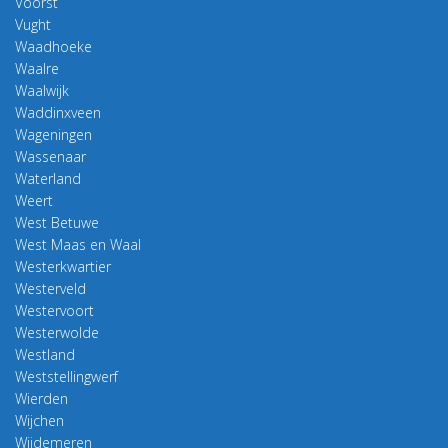
Voorst
Vught
Waadhoeke
Waalre
Waalwijk
Waddinxveen
Wageningen
Wassenaar
Waterland
Weert
West Betuwe
West Maas en Waal
Westerkwartier
Westerveld
Westervoort
Westerwolde
Westland
Weststellingwerf
Wierden
Wijchen
Wijdemeren