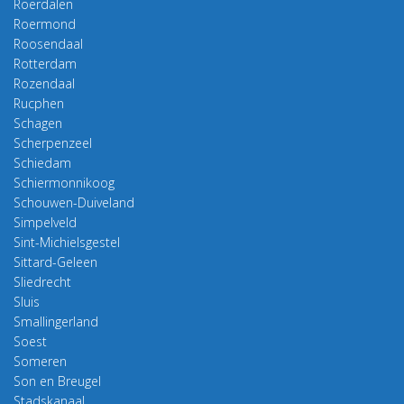
Roerdalen
Roermond
Roosendaal
Rotterdam
Rozendaal
Rucphen
Schagen
Scherpenzeel
Schiedam
Schiermonnikoog
Schouwen-Duiveland
Simpelveld
Sint-Michielsgestel
Sittard-Geleen
Sliedrecht
Sluis
Smallingerland
Soest
Someren
Son en Breugel
Stadskanaal