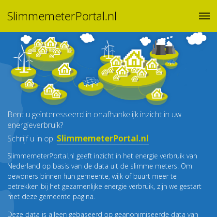
SlimmemeterPortal.nl
Bent u geïnteresseerd in onafhankelijk inzicht in uw
energieverbruik?
SlimmemeterPortal.nl
Schrijf u in op:
SlimmemeterPortal.nl geeft inzicht in het energie verbruik van
Nederland op basis van de data uit de slimme meters. Om
bewoners binnen hun gemeente, wijk of buurt meer te
betrekken bij het gezamenlijke energie verbruik, zijn we gestart
met deze gemeente pagina.
Deze data is alleen gebaseerd op geanonimiseerde data van